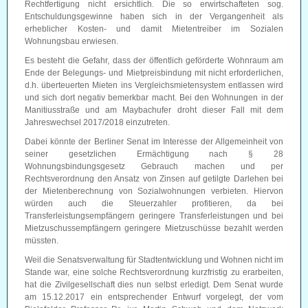
Rechtfertigung nicht ersichtlich. Die so erwirtschafteten sog.
Entschuldungsgewinne haben sich in der Vergangenheit als
erheblicher Kosten- und damit Mietentreiber im Sozialen
Wohnungsbau erwiesen.
Es besteht die Gefahr, dass der öffentlich geförderte Wohnraum am
Ende der Belegungs- und Mietpreisbindung mit nicht erforderlichen,
d.h. überteuerten Mieten ins Vergleichsmietensystem entlassen wird
und sich dort negativ bemerkbar macht. Bei den Wohnungen in der
Manitiusstraße und am Maybachufer droht dieser Fall mit dem
Jahreswechsel 2017/2018 einzutreten.
Dabei könnte der Berliner Senat im Interesse der Allgemeinheit von
seiner gesetzlichen Ermächtigung nach § 28
Wohnungsbindungsgesetz Gebrauch machen und per
Rechtsverordnung den Ansatz von Zinsen auf getilgte Darlehen bei
der Mietenberechnung von Sozialwohnungen verbieten. Hiervon
würden auch die Steuerzahler profitieren, da bei
Transferleistungsempfängern geringere Transferleistungen und bei
Mietzuschussempfängern geringere Mietzuschüsse bezahlt werden
müssten.
Weil die Senatsverwaltung für Stadtentwicklung und Wohnen nicht im
Stande war, eine solche Rechtsverordnung kurzfristig zu erarbeiten,
hat die Zivilgesellschaft dies nun selbst erledigt. Dem Senat wurde
am 15.12.2017 ein entsprechender Entwurf vorgelegt, der vom