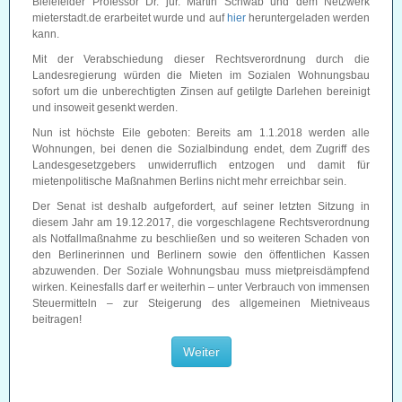
Bielefelder Professor Dr. jur. Martin Schwab und dem Netzwerk
mieterstadt.de erarbeitet wurde und auf
hier
heruntergeladen werden
kann.
Mit der Verabschiedung dieser Rechtsverordnung durch die
Landesregierung würden die Mieten im Sozialen Wohnungsbau
sofort um die unberechtigten Zinsen auf getilgte Darlehen bereinigt
und insoweit gesenkt werden.
Nun ist höchste Eile geboten: Bereits am 1.1.2018 werden alle
Wohnungen, bei denen die Sozialbindung endet, dem Zugriff des
Landesgesetzgebers unwiderruflich entzogen und damit für
mietenpolitische Maßnahmen Berlins nicht mehr erreichbar sein.
Der Senat ist deshalb aufgefordert, auf seiner letzten Sitzung in
diesem Jahr am 19.12.2017, die vorgeschlagene Rechtsverordnung
als Notfallmaßnahme zu beschließen und so weiteren Schaden von
den Berlinerinnen und Berlinern sowie den öffentlichen Kassen
abzuwenden. Der Soziale Wohnungsbau muss mietpreisdämpfend
wirken. Keinesfalls darf er weiterhin – unter Verbrauch von immensen
Steuermitteln – zur Steigerung des allgemeinen Mietniveaus
beitragen!
Weiter