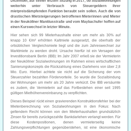
Dezember, auf seiner letzten Sitzung in 2017, ob Sozialwohnungen
weiterhin unter Verbrauch von Steuergeldern ihrer
mietpreisdämpfenden Funktion beraubt sein sollen. Auch die von
drastischen Mietsteigerungen betroffenen Mieterinnen und Mieter
in der Neuköllner Manitiusstraße und vom Maybachufer hoffen auf
einen Kurswechsel in letzter Minute.
Hier sehen sich 99 Mieterhaushalte einer um mehr als 30% auf
knapp 10 €/m² erhöhten Kaltmiete ausgesetzt, die oberhalb der
ortsüblichen Vergleichsmiete liegt und die zum Jahreswechsel zur
Marktmiete zu werden droht. Ursache hierfür ist ein Versagen der
Investitionsbank Berlin (IBB): Im Jahr 2007 erließ sie der Vermieterin
der Neuköllner Sozialwohnungen im Rahmen eines wirtschaftlichen
Sanierungskonzepts die Rückzahlung eines Darlehens von über 2,8
Mio. Euro. Hierbei achtete sie nicht auf die Sicherung der vom
Steuerzahler bezahlten Fördervorteile. So wurde die Sozialbindung
der Wohnungen um mehr als 20 Jahre verkürzt. Die IBB versäumte
es zudem, die Vermieterin auf das Fortbestehen einer seit 1995
gültigen Miethöhenvereinbarung zu verpflichten.
Dieses Beispiel rückt einen gravierenden Konstruktionsfehler bei der
Mietenberechnung von Sozialwohnungen in den Fokus: Nach
geltendem Recht können von den Mieterhaushalten grundsätzlich
Zinsen für bereits zurückgezahlte Bankdarlehen verlangt werden. Für
diese Kostenpositionen, denen vermieterseitig keine
Zahlungsverpflichtungen gegenüberstehen, ist eine ökonomische